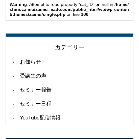
Warning
: Attempt to read property "cat_ID" on null in
/home/
shinozaimu/zaimu-mado.com/public_html/wp/wp-conten
t/themes/zaimu/single.php
on line
100
カテゴリー
お知らせ
受講生の声
セミナー報告
セミナー日程
YouTube配信情報