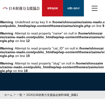
研修会日程
お問い合わせ
Warning
: Undefined array key 0 in
/home/shinozaimu/zaimu-mado.c
om/public_html/wp/wp-content/themes/zaimu/single.php
on line
9
Warning
: Attempt to read property "name" on null in
/home/shinozai
mu/zaimu-mado.com/public_html/wp/wp-content/themes/zaimu/si
ngle.php
on line
12
Warning
: Attempt to read property "cat_ID" on null in
/home/shinozai
mu/zaimu-mado.com/public_html/wp/wp-content/themes/zaimu/si
ngle.php
on line
15
Warning
: Attempt to read property "slug" on null in
/home/shinozaim
u/zaimu-mado.com/public_html/wp/wp-content/themes/zaimu/sin
gle.php
on line
18
ホーム
一覧
2026日本財務力支援協会無料体験_掲載1