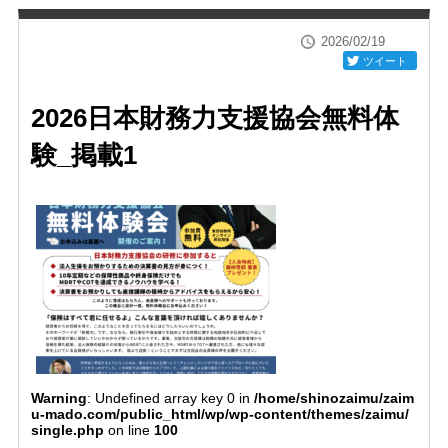
2026/02/19
ツイート
2026日本財務力支援協会無料体
験_掲載1
Warning
: Undefined array key 0 in
/home/shinozaimu/zaim
u-mado.com/public_html/wp/wp-content/themes/zaimu/
single.php
on line
100