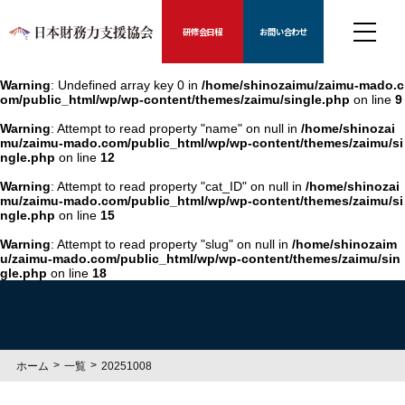
研修会日程
お問い合わせ
Warning
: Undefined array key 0 in
/home/shinozaimu/zaimu-mado.c
om/public_html/wp/wp-content/themes/zaimu/single.php
on line
9
Warning
: Attempt to read property "name" on null in
/home/shinozai
mu/zaimu-mado.com/public_html/wp/wp-content/themes/zaimu/si
ngle.php
on line
12
Warning
: Attempt to read property "cat_ID" on null in
/home/shinozai
mu/zaimu-mado.com/public_html/wp/wp-content/themes/zaimu/si
ngle.php
on line
15
Warning
: Attempt to read property "slug" on null in
/home/shinozaim
u/zaimu-mado.com/public_html/wp/wp-content/themes/zaimu/sin
gle.php
on line
18
ホーム
一覧
20251008