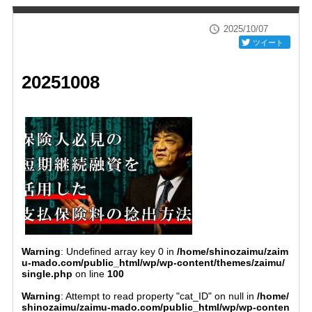
2025/10/07
ツイート
20251008
Warning
: Undefined array key 0 in
/home/shinozaimu/zaim
u-mado.com/public_html/wp/wp-content/themes/zaimu/
single.php
on line
100
Warning
: Attempt to read property "cat_ID" on null in
/home/
shinozaimu/zaimu-mado.com/public_html/wp/wp-conten