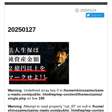
2025/01/24
ツイート
20250127
Warning
: Undefined array key 0 in
/home/shinozaimu/zaim
u-mado.com/public_html/wp/wp-content/themes/zaimu/
single.php
on line
100
Warning
: Attempt to read property "cat_ID" on null in
/home/
shinozaimu/zaimu-mado.com/public_html/wp/wp-conten