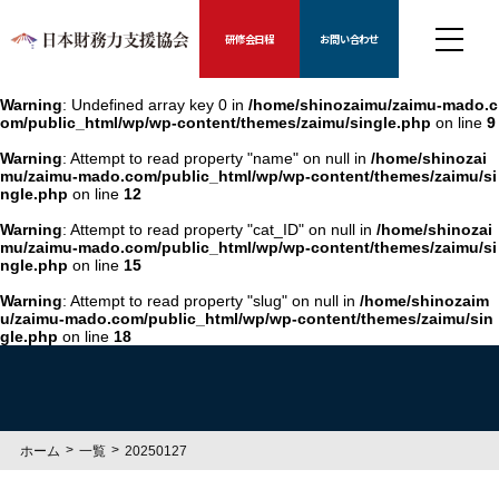
研修会日程
お問い合わせ
Warning
: Undefined array key 0 in
/home/shinozaimu/zaimu-mado.c
om/public_html/wp/wp-content/themes/zaimu/single.php
on line
9
Warning
: Attempt to read property "name" on null in
/home/shinozai
mu/zaimu-mado.com/public_html/wp/wp-content/themes/zaimu/si
ngle.php
on line
12
Warning
: Attempt to read property "cat_ID" on null in
/home/shinozai
mu/zaimu-mado.com/public_html/wp/wp-content/themes/zaimu/si
ngle.php
on line
15
Warning
: Attempt to read property "slug" on null in
/home/shinozaim
u/zaimu-mado.com/public_html/wp/wp-content/themes/zaimu/sin
gle.php
on line
18
ホーム
一覧
20250127