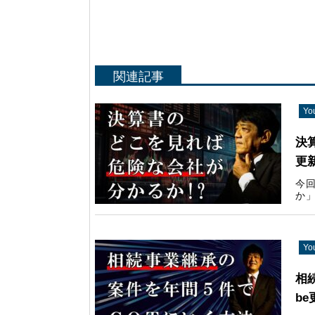
関連記事
Y
決
更
今
か」
Y
相
be