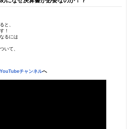
めになぜ決算書が必要なのか！？
ると、
す！
なるには
ついて、
ouTubeチャンネル
へ