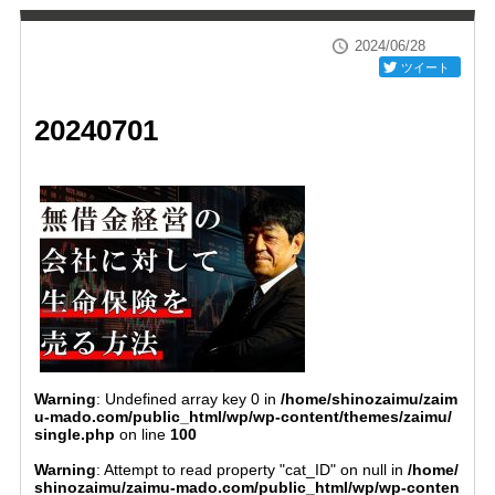
2024/06/28
ツイート
20240701
Warning
: Undefined array key 0 in
/home/shinozaimu/zaim
u-mado.com/public_html/wp/wp-content/themes/zaimu/
single.php
on line
100
Warning
: Attempt to read property "cat_ID" on null in
/home/
shinozaimu/zaimu-mado.com/public_html/wp/wp-conten