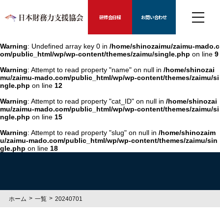
研修会日程
お問い合わせ
Warning
: Undefined array key 0 in
/home/shinozaimu/zaimu-mado.c
om/public_html/wp/wp-content/themes/zaimu/single.php
on line
9
Warning
: Attempt to read property "name" on null in
/home/shinozai
mu/zaimu-mado.com/public_html/wp/wp-content/themes/zaimu/si
ngle.php
on line
12
Warning
: Attempt to read property "cat_ID" on null in
/home/shinozai
mu/zaimu-mado.com/public_html/wp/wp-content/themes/zaimu/si
ngle.php
on line
15
Warning
: Attempt to read property "slug" on null in
/home/shinozaim
u/zaimu-mado.com/public_html/wp/wp-content/themes/zaimu/sin
gle.php
on line
18
ホーム
一覧
20240701