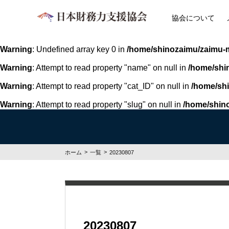
協会について
Warning
: Undefined array key 0 in
/home/shinozaimu/zaimu-m
Warning
: Attempt to read property "name" on null in
/home/shi
Warning
: Attempt to read property "cat_ID" on null in
/home/sh
Warning
: Attempt to read property "slug" on null in
/home/shin
ホーム
一覧
20230807
20230807