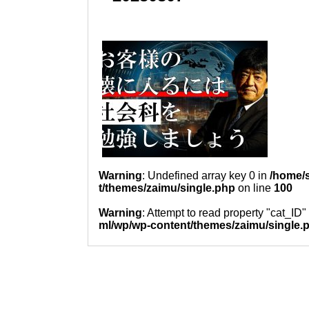
Warning
: Undefined array key 0 in
/home/
t/themes/zaimu/single.php
on line
100
Warning
: Attempt to read property "cat_ID"
ml/wp/wp-content/themes/zaimu/single.