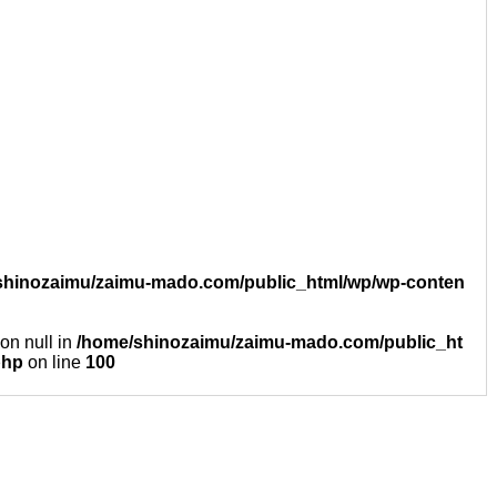
shinozaimu/zaimu-mado.com/public_html/wp/wp-conten
 on null in
/home/shinozaimu/zaimu-mado.com/public_ht
php
on line
100