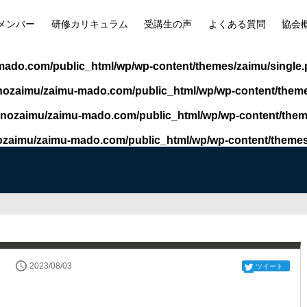
メンバー
研修カリキュラム
受講生の声
よくある質問
協会
ado.com/public_html/wp/wp-content/themes/zaimu/single
nozaimu/zaimu-mado.com/public_html/wp/wp-content/theme
inozaimu/zaimu-mado.com/public_html/wp/wp-content/them
ozaimu/zaimu-mado.com/public_html/wp/wp-content/themes
2023/08/03
ツイート