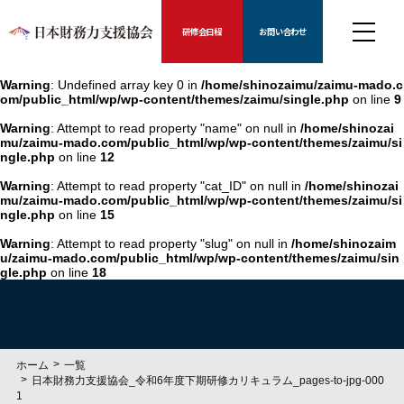
研修会日程
お問い合わせ
Warning
: Undefined array key 0 in
/home/shinozaimu/zaimu-mado.c
om/public_html/wp/wp-content/themes/zaimu/single.php
on line
9
Warning
: Attempt to read property "name" on null in
/home/shinozai
mu/zaimu-mado.com/public_html/wp/wp-content/themes/zaimu/si
ngle.php
on line
12
Warning
: Attempt to read property "cat_ID" on null in
/home/shinozai
mu/zaimu-mado.com/public_html/wp/wp-content/themes/zaimu/si
ngle.php
on line
15
Warning
: Attempt to read property "slug" on null in
/home/shinozaim
u/zaimu-mado.com/public_html/wp/wp-content/themes/zaimu/sin
gle.php
on line
18
ホーム
一覧
日本財務力支援協会_令和6年度下期研修カリキュラム_pages-to-jpg-000
1