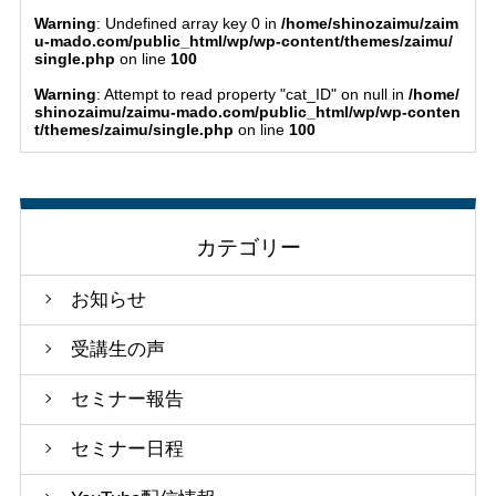
Warning
: Undefined array key 0 in
/home/shinozaimu/zaim
u-mado.com/public_html/wp/wp-content/themes/zaimu/
single.php
on line
100
Warning
: Attempt to read property "cat_ID" on null in
/home/
shinozaimu/zaimu-mado.com/public_html/wp/wp-conten
t/themes/zaimu/single.php
on line
100
カテゴリー
お知らせ
受講生の声
セミナー報告
セミナー日程